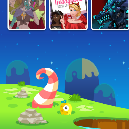
MONSTER
GROUND
MONSTER GIRL
INSTAGIRLS
MONSTER
MAKER
DRESS UP:
RAMPAGE
#HALLOWEEN