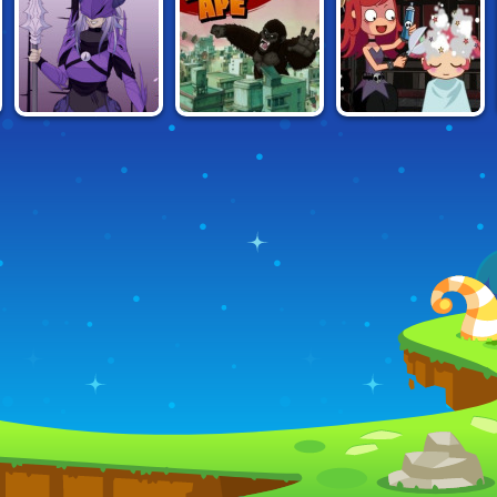
DARK WARRIOR
KING KONG: BIG
DEVILISH HAIR
CREATOR
BAD APE
DRESSER