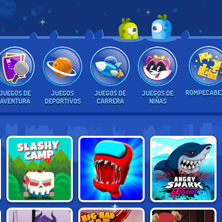
ROMPECABE
JUEGOS DE
JUEGOS
JUEGOS DE
JUEGOS DE
AVENTURA
DEPORTIVOS
CARRERA
NIÑAS
IMPOSTOR
ANGRY SHARK
SLASHY CAMP
AMONG US
MIAMI