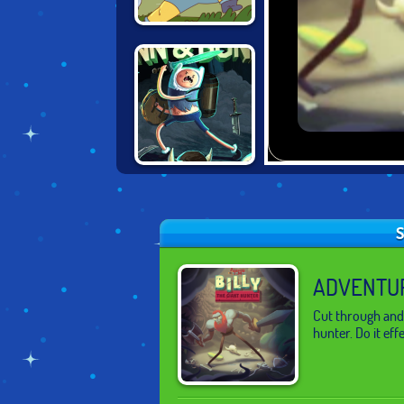
THUNDERCATS
ROAR: LION-O'S
QUEST
ADVENTURE
TIME: FINN &
BONES
S
ADVENTUR
Cut through and 
hunter. Do it eff