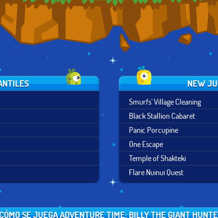
ANTILES
NEW JU
Smurfs' Village Cleaning
Black Stallion Cabaret
Panic Porcupine
One Escape
Temple of Shakteki
Flare Nuinui Quest
CÓMO SE JUEGA ADVENTURE TIME: BILLY THE GIANT HUNT