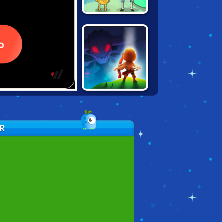
ADVENTURE
TIME: BREAK THE
WORM
ARCHERO: THE
LONE ARCHER
ER