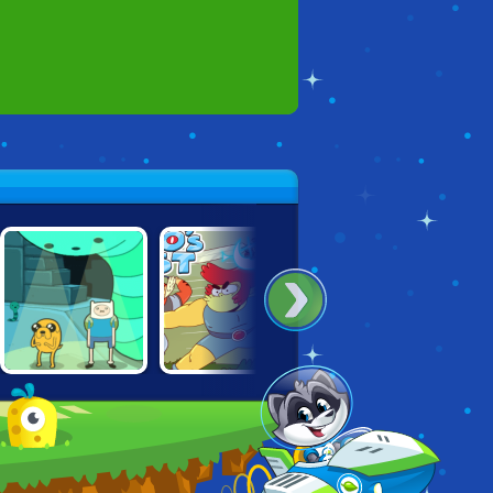
ADVENTURE
THUNDERCATS
ARCHERO: THE
TIME: BREAK THE
ROAR: LION-O'S
LONE ARCHER
WORM
QUEST