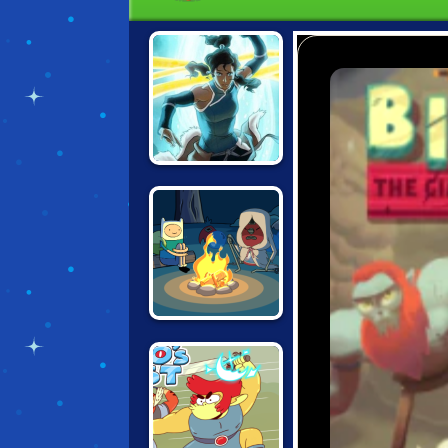
LEGEND OF
KORRA: DARK
INTO LIGHT
ADVENTURE
TIME: FABLES OF
OOO