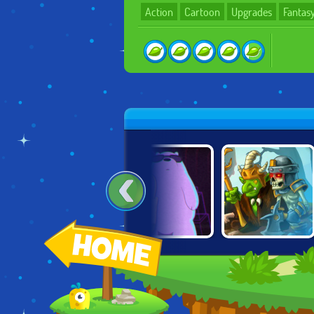
Action
Cartoon
Upgrades
Fantas
ROAD OF FURY:
POLAR FORCE
ROYAL GUARD
DESERT STRIKE