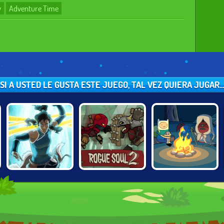
y
Adventure Time
SI A USTED LE GUSTA ESTE JUEGO, TAL VEZ QUIERA JUGAR...
LEGEND OF
ADVENTURE
ROGUE SOUL 2
KORRA: DARK
TIME: FABLES OF
INTO LIGHT
OOO