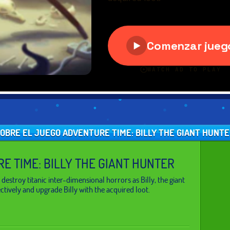
OBRE EL JUEGO ADVENTURE TIME: BILLY THE GIANT HUNT
E TIME: BILLY THE GIANT HUNTER
destroy titanic inter-dimensional horrors as Billy, the giant
ectively and upgrade Billy with the acquired loot.