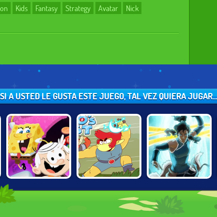
oon
Kids
Fantasy
Strategy
Avatar
Nick
SI A USTED LE GUSTA ESTE JUEGO, TAL VEZ QUIERA JUGAR...
NICK BLOCK
THUNDERCATS
LEGEND OF
PARTY 3
ROAR: LION-O'S
KORRA: DARK
QUEST
INTO LIGHT