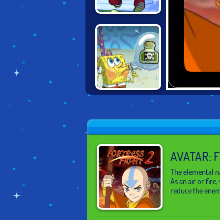
SPONGEBOB:
THE GREAT
SNAIL RACE
BIKINI BOTTOM
BUGLE
AVATAR: 
The elemental nat
As an air or fire
reduce the enemy