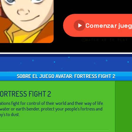
SOBRE EL JUEGO AVATAR: FORTRESS FIGHT 2
FORTRESS FIGHT 2
ions fight for control of their world and their way of life.
, water or earth bender, protect your people's fortress and
's to dust.