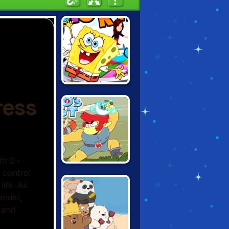
NICK BLOCK
PARTY
THUNDERCATS
ROAR: LION-O'S
QUEST