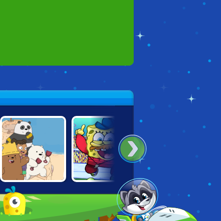
WE BARE BEARS:
SPONGEBOB:
NICK FOOTBALL
SAND CASTLES
THE GREAT
STARS 2
SNAIL RACE