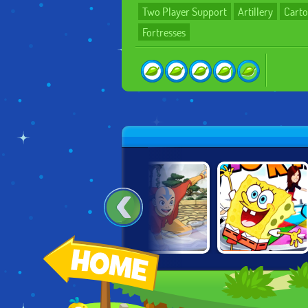
Two Player Support
Artillery
Cart
Fortresses
:
SPONGEBOB:
AVATAR:
NICK BLOCK
SAVIORS OF
ELEMENTAL
PARTY
SLIME
ESCAPE