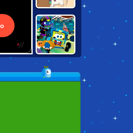
WE BARE BEARS:
SAND CASTLES
NICK FOOTBALL
STARS 2