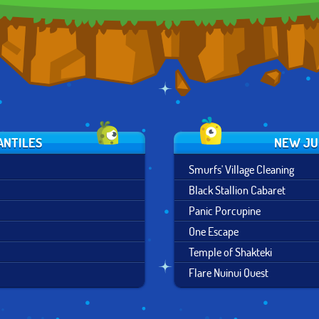
ANTILES
NEW JU
Smurfs' Village Cleaning
Black Stallion Cabaret
Panic Porcupine
One Escape
Temple of Shakteki
Flare Nuinui Quest