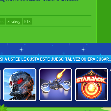
ion
Strategy
RTS
SI A USTED LE GUSTA ESTE JUEGO, TAL VEZ QUIERA JUGAR...
C
BATTLE FOR THE
WARFARE
STARJACK.IO
GALAXY
INCORPORATED