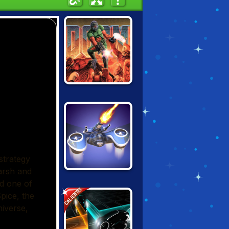
DOOM
WARFARE
INCORPORATED
CALIENTE!