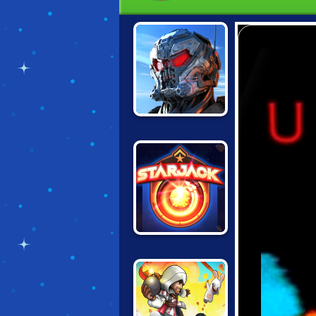
BATTLE FOR THE
GALAXY
STARJACK.IO