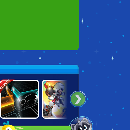
ALIENTE!
TRON LIGHT
UBISOFT ALL-
WARCRAFT
CYCLES
STARS BLAST!
BATTLE TOWERS