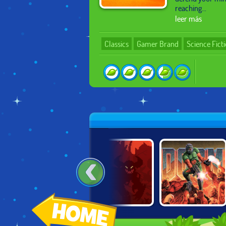
reaching...
leer más
Classics
Gamer Brand
Science Fict
DUKE NUKEM 3D
2DOOM
DOOM