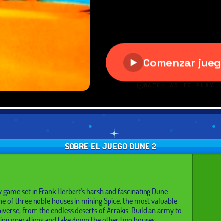
SOBRE EL JUEGO DUNE 2
gy game set in Frank Herbert's harsh and fascinating Dune
ne of three noble houses in mining Spice, the most valuable
niverse, from the endless deserts of Arrakis. Build an army to
ing operations and take down the other two houses,