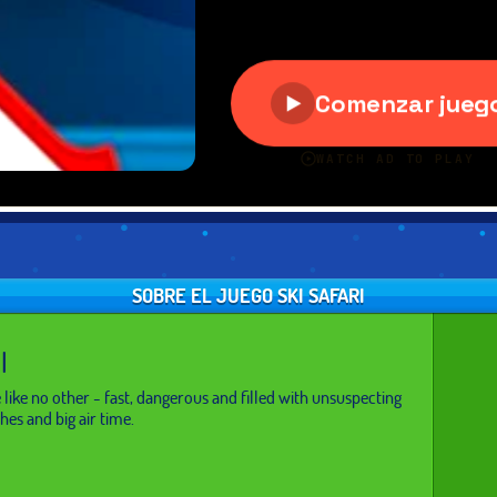
SOBRE EL JUEGO SKI SAFARI
I
 like no other - fast, dangerous and filled with unsuspecting
ches and big air time.