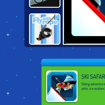
MOUNTAIN
BICYCLE
XTREME
FLY WITH ROPE 2
SKI SAFAR
Skiing adventure
yetis, ice avalan