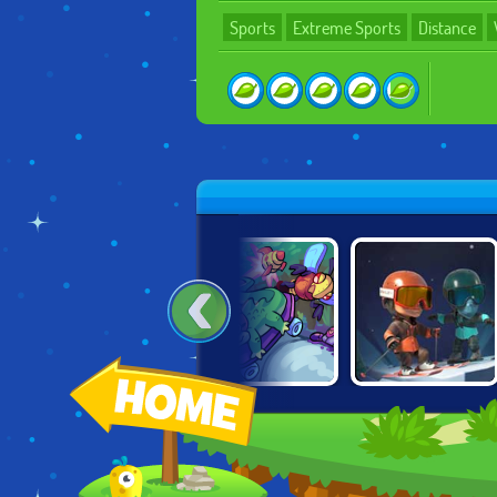
Sports
Extreme Sports
Distance
SNOWCROSS
FREE RUNNING
SKATOR GATOR
STUNTS X3M